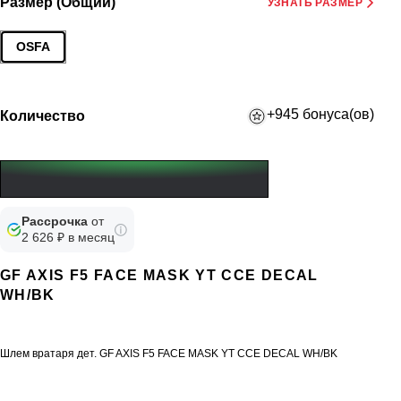
Размер (Общий)
УЗНАТЬ РАЗМЕР
OSFA
+945 бонуса(ов)
Количество
Рассрочка
от
2 626 ₽ в месяц
GF AXIS F5 FACE MASK YT CCE DECAL
WH/BK
Шлем вратаря дет. GF AXIS F5 FACE MASK YT CCE DECAL WH/BK