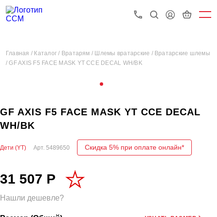
Главная /
Каталог /
Вратарям /
Шлемы вратарские /
Вратарские шлемы
/
GF AXIS F5 FACE MASK YT CCE DECAL WH/BK
GF AXIS F5 FACE MASK YT CCE DECAL
WH/BK
Скидка 5% при оплате онлайн*
Дети (YT)
Арт.
5489650
31 507 Р
Нашли дешевле?