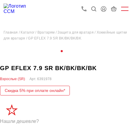
Главная /
Каталог /
Вратарям /
Защита для вратаря /
Хоккейные щитки
для вратаря /
GP EFLEX 7.9 SR BK/BK/BK/BK
GP EFLEX 7.9 SR BK/BK/BK/BK
Взрослые (SR)
Арт.
6391978
Скидка 5% при оплате онлайн*
Нашли дешевле?