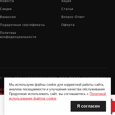
Новости
Акции
Скидки
Статьи
Вакансии
Вопрос-Ответ
Подарочные сертификаты
Оферта
Политика
конфиденциальности
© 2026 ООО "СПОРТКОНЦЕПТ". ВСЕ ПРАВА ЗАЩИЩЕНЫ
Мы используем файлы cookie для корректной работы сайта,
анализа посещаемости и улучшения качества обслуживания.
СЛУЖБА ПОДДЕРЖКИ:
8-800-775-72-05
Продолжая использовать сайт, вы соглашаетесь с
Политикой
ВРЕМЯ РАБОТЫ:
10:00 - 19:00 ЕЖЕДНЕВНО
использования файлов cookie
.
Я согласен
НЕТ В НАЛИЧИИ
НЕТ В НАЛИЧИИ
Нашли дешевле?