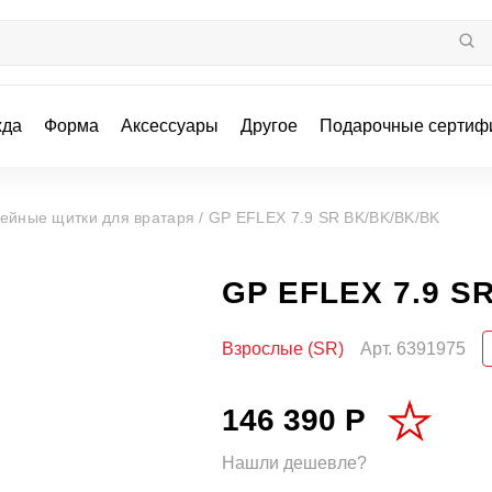
жда
Форма
Аксессуары
Другое
Подарочные сертиф
кейные щитки для вратаря /
GP EFLEX 7.9 SR BK/BK/BK/BK
GP EFLEX 7.9 S
Взрослые (SR)
Арт.
6391975
146 390 Р
Нашли дешевле?