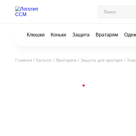
Клюшки
Коньки
Защита
Вратарям
Оде
Главная /
Каталог /
Вратарям /
Защита для вратаря /
Хок