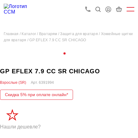
Главная /
Каталог /
Вратарям /
Защита для вратаря /
Хоккейные щитки
для вратаря /
GP EFLEX 7.9 CC SR CHICAGO
GP EFLEX 7.9 CC SR CHICAGO
Взрослые (SR)
Арт.
6391994
Скидка 5% при оплате онлайн*
Нашли дешевле?