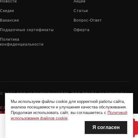
Новости
Акции
Скидки
Статьи
Вакансии
Вопрос-Ответ
Подарочные сертификаты
Оферта
Политика
конфиденциальности
© 2026 ООО "СПОРТКОНЦЕПТ". ВСЕ ПРАВА ЗАЩИЩЕНЫ
Мы используем файлы cookie для корректной работы сайта,
анализа посещаемости и улучшения качества обслуживания.
СЛУЖБА ПОДДЕРЖКИ:
8-800-775-72-05
Продолжая использовать сайт, вы соглашаетесь с
Политикой
ВРЕМЯ РАБОТЫ:
10:00 - 19:00 ЕЖЕДНЕВНО
использования файлов cookie
.
Я согласен
НЕТ В НАЛИЧИИ
НЕТ В НАЛИЧИИ
Нашли дешевле?