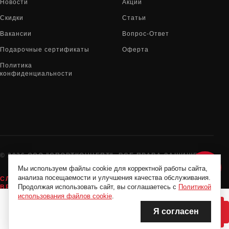
Новости
Акции
Скидки
Статьи
Вакансии
Вопрос-Ответ
Подарочные сертификаты
Оферта
Политика
конфиденциальности
© 2026 ООО "СПОРТКОНЦЕПТ". ВСЕ ПРАВА ЗАЩИЩЕНЫ
Мы используем файлы cookie для корректной работы сайта,
анализа посещаемости и улучшения качества обслуживания.
СЛУЖБА ПОДДЕРЖКИ:
8-800-775-72-05
Продолжая использовать сайт, вы соглашаетесь с
Политикой
ВРЕМЯ РАБОТЫ:
10:00 - 19:00 ЕЖЕДНЕВНО
использования файлов cookie
.
Я согласен
НЕТ В НАЛИЧИИ
НЕТ В НАЛИЧИИ
Нашли дешевле?