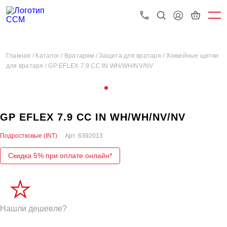
Главная /
Каталог /
Вратарям /
Защита для вратаря /
Хоккейные щитки
для вратаря /
GP EFLEX 7.9 CC IN WH/WH/NV/NV
GP EFLEX 7.9 CC IN WH/WH/NV/NV
Подростковые (INT)
Арт.
6392013
Скидка 5% при оплате онлайн*
Нашли дешевле?