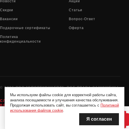
Новости
Акции
Скидки
Статьи
Вакансии
Вопрос-Ответ
Подарочные сертификаты
Оферта
Политика
конфиденциальности
© 2026 ООО "СПОРТКОНЦЕПТ". ВСЕ ПРАВА ЗАЩИЩЕНЫ
Мы используем файлы cookie для корректной работы сайта,
анализа посещаемости и улучшения качества обслуживания.
СЛУЖБА ПОДДЕРЖКИ:
8-800-775-72-05
Продолжая использовать сайт, вы соглашаетесь с
Политикой
ВРЕМЯ РАБОТЫ:
10:00 - 19:00 ЕЖЕДНЕВНО
использования файлов cookie
.
Я согласен
НЕТ В НАЛИЧИИ
НЕТ В НАЛИЧИИ
Нашли дешевле?