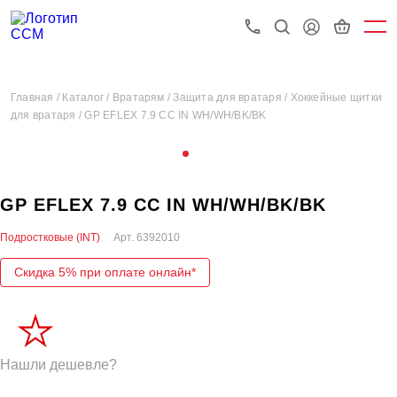
Главная /
Каталог /
Вратарям /
Защита для вратаря /
Хоккейные щитки
для вратаря /
GP EFLEX 7.9 CC IN WH/WH/BK/BK
GP EFLEX 7.9 CC IN WH/WH/BK/BK
Подростковые (INT)
Арт.
6392010
Скидка 5% при оплате онлайн*
Нашли дешевле?