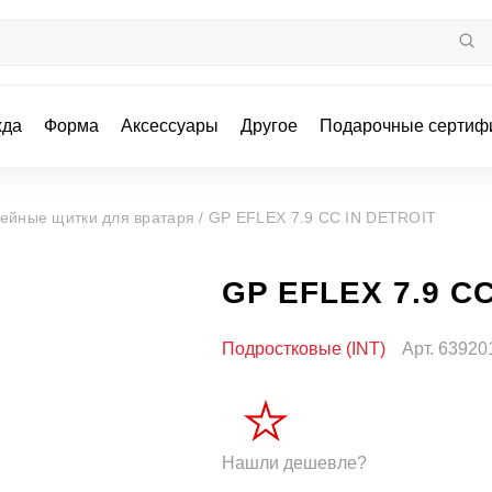
жда
Форма
Аксессуары
Другое
Подарочные сертиф
кейные щитки для вратаря /
GP EFLEX 7.9 CC IN DETROIT
GP EFLEX 7.9 C
Подростковые (INT)
Арт.
63920
Нашли дешевле?