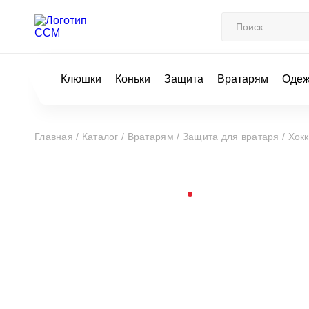
Клюшки
Коньки
Защита
Вратарям
Оде
Главная /
Каталог /
Вратарям /
Защита для вратаря /
Хок