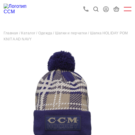
Главная /
Каталог /
Одежда /
Шапки и перчатки /
Шапка HOLIDAY POM
KNIT A AD NAVY