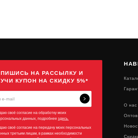
НАВ
ПИШИСЬ НА РАССЫЛКУ И
Катал
УЧИ КУПОН НА СКИДКУ 5%*
Гаран
О нас
даю своё согласие на обработку моих
Оптов
ерсональных данных, подробнее
здесь.
Новос
даю своё согласие на передачу моих персональных
нных третьим лицам, в рамках необходимости
Скидк