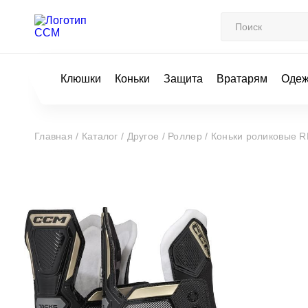
Клюшки
Коньки
Защита
Вратарям
Оде
Главная /
Каталог /
Другое /
Роллер /
Коньки роликовые 