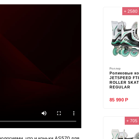
+ 2580 
Роллер
Роликовые ко
JETSPEED FT
ROLLER SKA
REGULAR
85 990 Р
+ 705
логиями, что и коньки AS570 для