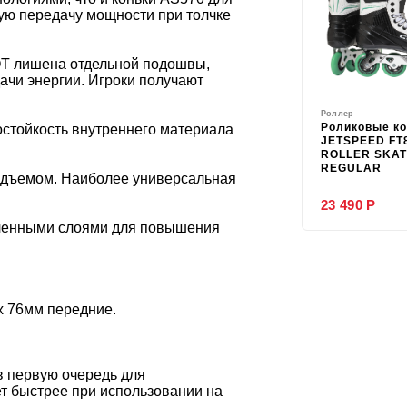
шую передачу мощности при толчке
OT лишена отдельной подошвы,
ачи энергии. Игроки получают
Роллер
Роликовые ко
стойкость внутреннего материала
JETSPEED FT
ROLLER SKA
REGULAR
одъемом. Наиболее универсальная
23 490 Р
иленными слоями для повышения
2x 76мм передние.
в первую очередь для
ет быстрее при использовании на