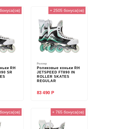
бонуса(ов)
+ 2505 бонуса(ов)
Роллер
ньки RH
Роликовые коньки RH
890 SR
JETSPEED FT890 IN
TES
ROLLER SKATES
REGULAR
83 490 Р
 бонуса(ов)
+ 765 бонуса(ов)