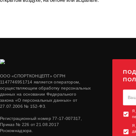
открытом воздухе, на бетоне или асфальте.
ПОД
ООО «СПОРТКОНЦЕПТ» ОГРН
ПОЛ
1147746951714 является оператором,
осуществляющим обработку персональных
данных на основании Федерального
закона «О персональных данных» от
27.07.2006 № 152-ФЗ.
Я 
п
Регистрационный номер 77-17-007317,
Приказ № 226 от 21.08.2017
Я 
Роскомнадзора.
да