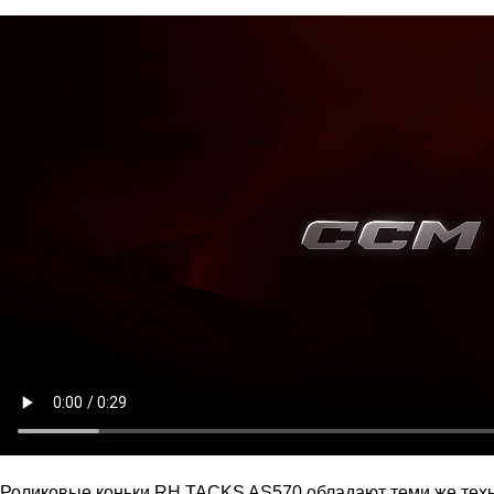
Роликовые коньки RH TACKS AS570 обладают теми же техно