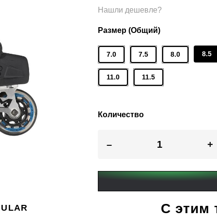
Нашли дешевле?
Размер (Общий)
8.5
7.0
7.5
8.0
11.0
11.5
Количество
–
+
С этим
GULAR