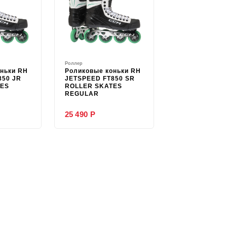
Роллер
ньки RH
Роликовые коньки RH
850 JR
JETSPEED FT850 SR
TES
ROLLER SKATES
REGULAR
25 490 Р