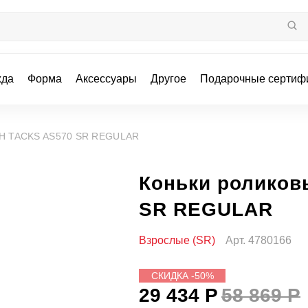
жда
Форма
Аксессуары
Другое
Подарочные сертиф
RH TACKS AS570 SR REGULAR
Коньки роликов
SR REGULAR
Взрослые (SR)
Арт.
4780166
СКИДКА -50%
29 434 Р
58 869 Р