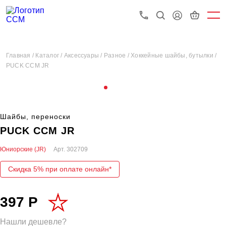
Главная /
Каталог /
Аксессуары /
Разное /
Хоккейные шайбы, бутылки /
PUCK CCM JR
Шайбы, переноски
PUCK CCM JR
Юниорские (JR)
Арт.
302709
Скидка 5% при оплате онлайн*
397 Р
Нашли дешевле?