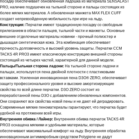
посадку обеспечивает обновленная ладошка из материала SENSALAST
PRO, наличие подушечек на тыльной стороне и пальцы состоящих из
более мягких материалов. А обновленная манжета MAX FLEX CUFF
создает непревзойденную мобильность при игре на льду
.
Конструкция:
Перчатки имеют традиционную посадку со свободным
прилеганием в области пальцев, тыльной части и манжеты. Основные
внешние отделочные материалы новинки - прочный полиэстер и
дышащая синтетическая кожа. Эта комбинация обеспечивает
прочность долговечность и высокий уровень защиты. Перчатки CCM
TACKS 4R PRO3 имеют классическую конструкцию внешней стороны
состоящий из четырех частей, характерной для данной модели.
Пальцы/Тыльная сторона ладони:
На тыльной стороне ладони и
пальцах, используется пена двойной плотности с пластиковыми
вставками. Усиленная инновационная пена D3O® ZERO, обеспечивает
защиту профессионального уровня и высокие амортизирующие
свойства по всей длине перчатки. D3O ZERO состоит из
переработанной пены D3O с добавлением обновленных компонентов.
Они сохраняют все свойства новой пены и не дают ей деградировать.
Современные мягкие пеноматериалы гарантируют, что перчатка будет
удобной на протяжении всей игры.
Внутренняя обивка / Лайнер:
Внутренняя обивка перчаток TACKS 4R
PRO3 оснащена мягкими и удобными материалы, которые
обеспечивают максимальный комфорт на льду. Внутренняя обработка
инновационным антимикробным средством Polygiene не дадут