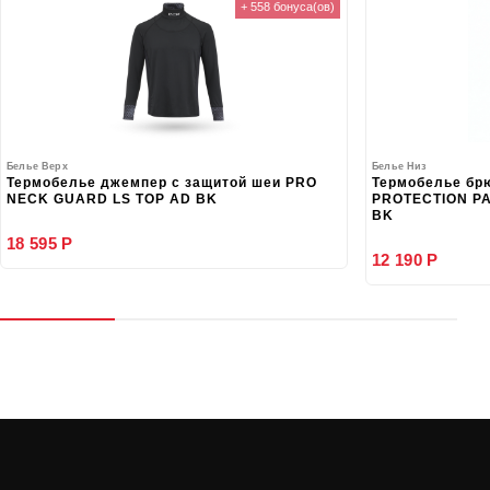
+ 558 бонуса(ов)
Белье Верх
Белье Низ
Термобелье джемпер с защитой шеи PRO
Термобелье бр
NECK GUARD LS TOP AD BK
PROTECTION PA
BK
18 595 Р
12 190 Р