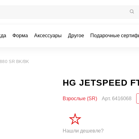
жда
Форма
Аксессуары
Другое
Подарочные сертиф
880 SR BK/BK
HG JETSPEED F
Взрослые (SR)
Арт.
6416068
Нашли дешевле?