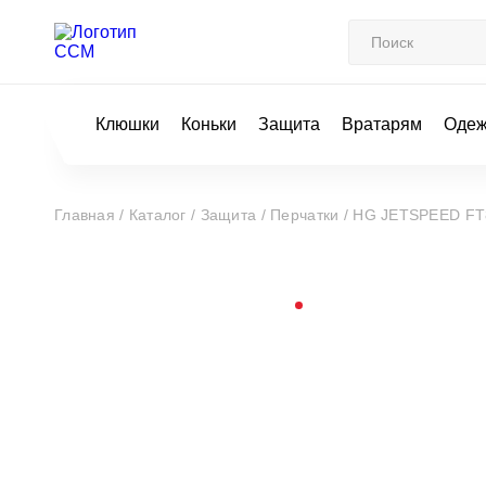
Клюшки
Коньки
Защита
Вратарям
Оде
Главная /
Каталог /
Защита /
Перчатки /
HG JETSPEED FT