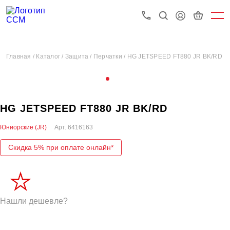
Главная /
Каталог /
Защита /
Перчатки /
HG JETSPEED FT880 JR BK/RD
HG JETSPEED FT880 JR BK/RD
Юниорские (JR)
Арт.
6416163
Скидка 5% при оплате онлайн*
Нашли дешевле?