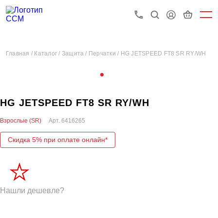
Главная /
Каталог /
Защита /
Перчатки /
HG JETSPEED FT8 SR RY/WH
HG JETSPEED FT8 SR RY/WH
Взрослые (SR)
Арт.
6416265
Скидка 5% при оплате онлайн*
Нашли дешевле?