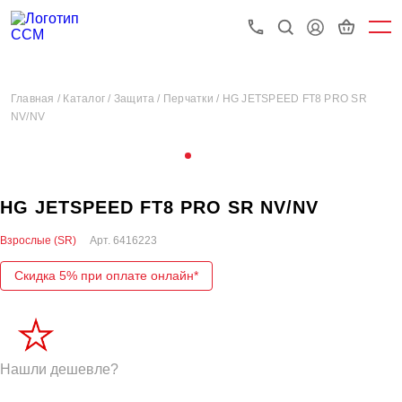
Главная /
Каталог /
Защита /
Перчатки /
HG JETSPEED FT8 PRO SR
NV/NV
HG JETSPEED FT8 PRO SR NV/NV
Взрослые (SR)
Арт.
6416223
Скидка 5% при оплате онлайн*
Нашли дешевле?