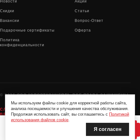
Новости
Акции
Скидки
Статьи
Вакансии
Вопрос-Ответ
Подарочные сертификаты
Оферта
Политика
конфиденциальности
© 2026 ООО "СПОРТКОНЦЕПТ". ВСЕ ПРАВА ЗАЩИЩЕНЫ
Мы используем файлы cookie для корректной работы сайта,
анализа посещаемости и улучшения качества обслуживания.
СЛУЖБА ПОДДЕРЖКИ:
8-800-775-72-05
Продолжая использовать сайт, вы соглашаетесь с
Политикой
ВРЕМЯ РАБОТЫ:
10:00 - 19:00 ЕЖЕДНЕВНО
использования файлов cookie
.
Я согласен
НЕТ В НАЛИЧИИ
НЕТ В НАЛИЧИИ
Нашли дешевле?