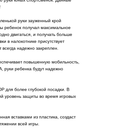
ю руки юных спортсменок. Данные
!
ленькой руки зауженный крой
бы ребенок получал максимальное
одно двигаться, и получать больше
вки в налокотнике присутствует
 всегда надежно закреплен.
еспечивает повышенную мобильность,
A
, руки ребенка будут надежно
 для более глубокой посадки. В
ий уровень защиты во время игровых
ная вставками из пластика, создаст
тяжении всей игры.