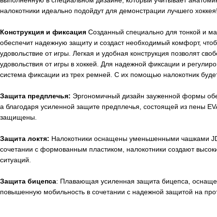
выполненную в специальном дизайне, который учитывает анатоми
налокотники идеально подойдут для демонстрации лучшего хоккея
Конструкция и фиксация
Созданный специально для тонкой и ма
обеспечит надежную защиту и создаст необходимый комфорт, что
удовольствие от игры. Легкая и удобная конструкция позволят своб
удовольствия от игры в хоккей. Для надежной фиксации и регулиро
система фиксации из трех ремней. С их помощью налокотник будет
Защита предплечья:
Эргономичный дизайн зауженной формы об
а благодаря усиленной защите предплечья, состоящей из пены
EV
защищены.
Защита локтя:
Налокотники оснащены уменьшенными чашками JDP
сочетании с формованным пластиком, налокотники создают высок
ситуаций.
Защита бицепса
: Плавающая усиленная защита бицепса, оснащен
повышенную мобильность в сочетании с надежной защитой на про