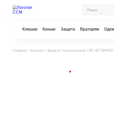
Клюшки
Коньки
Защита
Вратарям
Оде
Главная /
Каталог /
Защита /
Налокотники /
EP JETSPEED