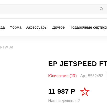
жда
Форма
Аксессуары
Другое
Подарочные сертиф
 FTW JR
EP JETSPEED F
Юниорские (JR)
Арт.
5582452
11 987 Р
Нашли дешевле?