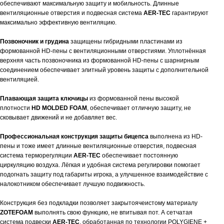
обеспечивают максимальную защиту и мобильность. Длинные
вентиляционные отверстия и подвесная система
AE
R
-TEC
гарантируют
максимально эффективную вентиляцию.
Позвоночник и грудина
защищены гибридными пластинами из
формованной HD-пены с вентиляционными отверстиями. Уплотнённая
верхняя часть позвоночника из формованной HD-пены с шарнирным
соединением обеспечивает элитный уровень защиты с дополнительной
вентиляцией.
Плавающая защита ключицы
из формованной пены высокой
плотности
HD MOLDED FOAM
, обеспечивает отличную защиту, не
сковывает движений и не добавляет вес.
Профессиональная конструкция защиты бицепса
выполнена из HD-
пены и тоже имеет длинные вентиляционные отверстия, подвесная
система терморегуляции
AER-TEC
обеспечивает постоянную
циркуляцию воздуха. Лёгкая и удобная система регулировки помогает
подогнать защиту под габариты игрока, а улучшенное взаимодействие с
налокотником обеспечивает лучшую подвижность.
Конструкция без подкладки позволяет закрытоячеистому материалу
ZOTEFOAM
выполнять свою функцию, не впитывая пот. А сетчатая ​​
система подвески
AER-TEC
, обработанная по технологии POLYGIENE +