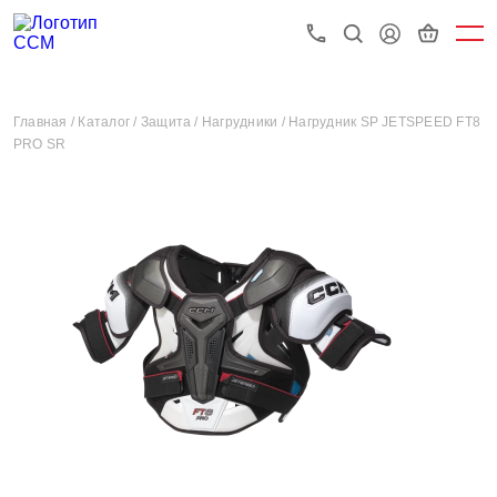
Главная /
Каталог /
Защита /
Нагрудники /
Нагрудник SP JETSPEED FT8
PRO SR