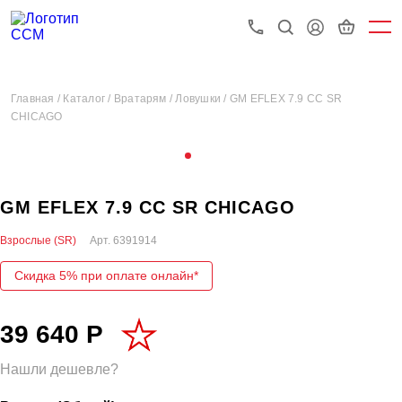
Главная /
Каталог /
Вратарям /
Ловушки /
GM EFLEX 7.9 CC SR
CHICAGO
GM EFLEX 7.9 CC SR CHICAGO
Взрослые (SR)
Арт.
6391914
Скидка 5% при оплате онлайн*
39 640 Р
Нашли дешевле?