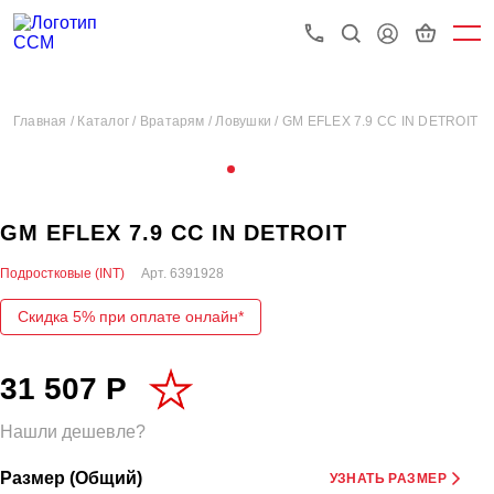
Главная /
Каталог /
Вратарям /
Ловушки /
GM EFLEX 7.9 CC IN DETROIT
GM EFLEX 7.9 CC IN DETROIT
Подростковые (INT)
Арт.
6391928
Скидка 5% при оплате онлайн*
31 507 Р
Нашли дешевле?
Размер (Общий)
УЗНАТЬ РАЗМЕР