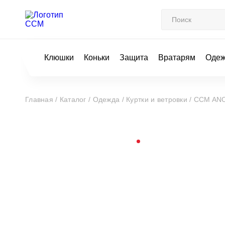
Клюшки
Коньки
Защита
Вратарям
Оде
Главная /
Каталог /
Одежда /
Куртки и ветровки /
CCM AN