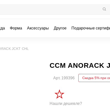
жда
Форма
Аксессуары
Другое
Подарочные сертиф
ORACK JCKT CHL
CCM ANORACK J
Арт.
199396
Скидка 5% при о
Нашли дешевле?