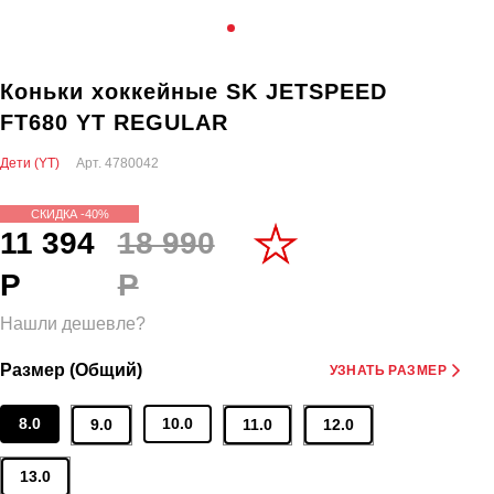
Коньки хоккейные SK JETSPEED
FT680 YT REGULAR
Дети (YT)
Арт.
4780042
СКИДКА -40%
11 394
18 990
Р
Р
Нашли дешевле?
Размер (Общий)
УЗНАТЬ РАЗМЕР
8.0
10.0
9.0
11.0
12.0
13.0