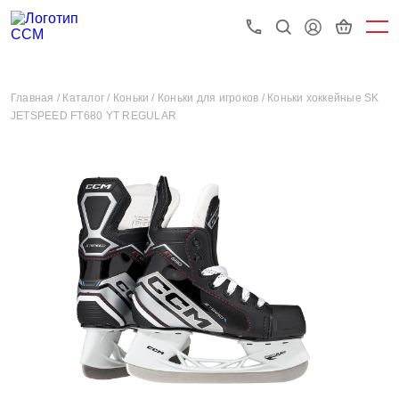
Главная /
Каталог /
Коньки /
Коньки для игроков /
Коньки хоккейные SK
JETSPEED FT680 YT REGULAR