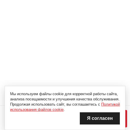
Мы используем файлы cookie для корректной работы сайта,
анализа посещаемости и улучшения качества обслуживания.
Продолжая использовать сайт, вы соглашаетесь с
Политикой
11 394 Р
использования файлов cookie
.
18 990 Р
Я согласен
В КОРЗИНУ
СКИДКА -40%
Нашли дешевле?