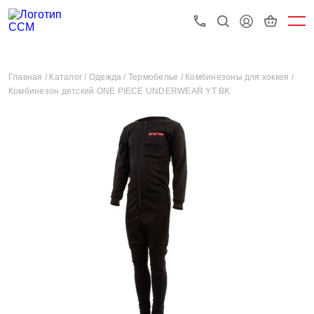
Главная /
Каталог /
Одежда /
Термобелье /
Комбинезоны для хоккея /
Комбинезон детский ONE PIECE UNDERWEAR YT BK