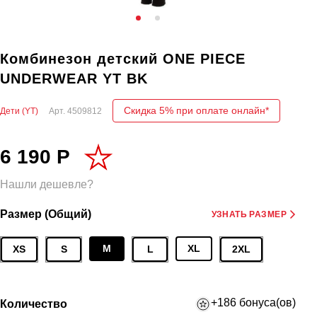
Комбинезон детский ONE PIECE
UNDERWEAR YT BK
Скидка 5% при оплате онлайн*
Дети (YT)
Арт.
4509812
6 190 Р
Нашли дешевле?
Размер (Общий)
УЗНАТЬ РАЗМЕР
M
XL
XS
S
L
2XL
+186 бонуса(ов)
Количество