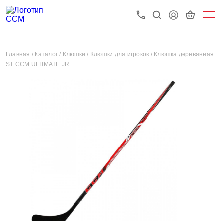
Главная /
Каталог /
Клюшки /
Клюшки для игроков /
Клюшка деревянная
ST CCM ULTIMATE JR