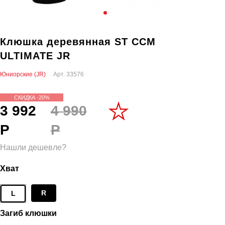
Клюшка деревянная ST CCM
ULTIMATE JR
Юниорские (JR)
Арт.
33576
СКИДКА -20%
3 992
4 990
Р
Р
Нашли дешевле?
Хват
R
L
Загиб клюшки