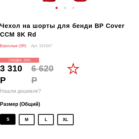
Чехол на шорты для бенди BP Cover
CCM 8K Rd
Взрослые (SR)
Арт.
315347
СКИДКА -50%
3 310
6 620
Р
Р
Нашли дешевле?
Размер (Общий)
S
M
L
XL