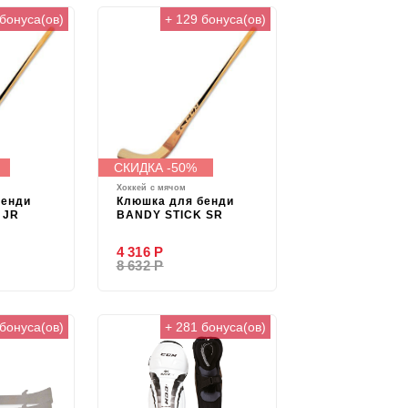
 бонуса(ов)
+ 129 бонуса(ов)
СКИДКА -50%
Хоккей с мячом
бенди
Клюшка для бенди
 JR
BANDY STICK SR
4 316 Р
8 632 Р
 бонуса(ов)
+ 281 бонуса(ов)