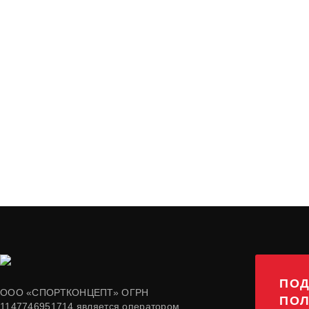
ПОД
ООО «СПОРТКОНЦЕПТ» ОГРН
ПОЛ
1147746951714 является оператором,