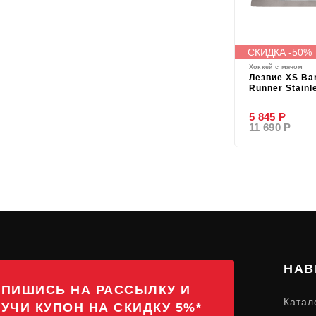
СКИДКА -50%
Хоккей с мячом
Лезвие XS Ba
Runner Stainl
5 845 Р
11 690 Р
НАВ
ПИШИСЬ НА РАССЫЛКУ И
Катал
УЧИ КУПОН НА СКИДКУ 5%*