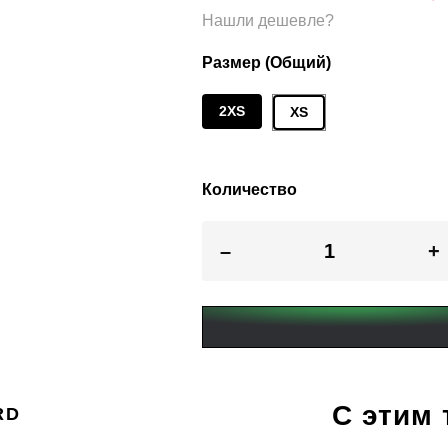
Нашли дешевле?
Размер (Общий)
2XS
XS
Количество
–
+
С этим
RD