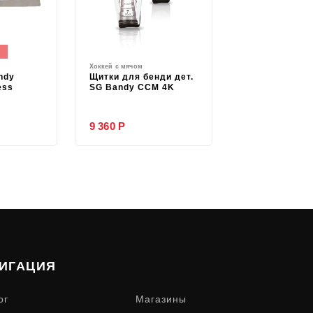
Хоккей с мячом
ndy
Щитки для бенди дет.
ess
SG Bandy CCM 4K
9 360 Р
ИГАЦИЯ
ог
Магазины