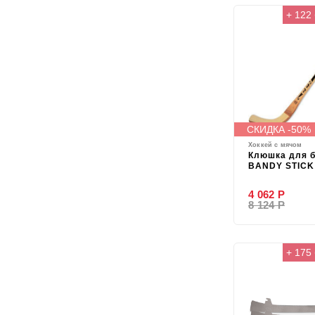
+ 122
СКИДКА -50%
Хоккей с мячом
Клюшка для 
BANDY STICK
4 062 Р
8 124 Р
+ 175