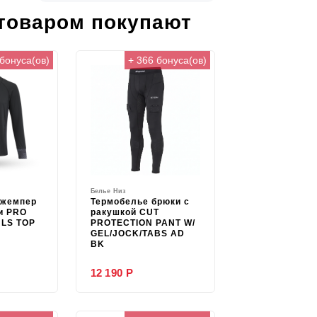
 товаром покупают
 бонуса(ов)
+ 366 бонуса(ов)
Белье Низ
джемпер
Термобелье брюки с
и PRO
ракушкой CUT
LS TOP
PROTECTION PANT W/
GEL/JOCK/TABS AD
BK
12 190 Р