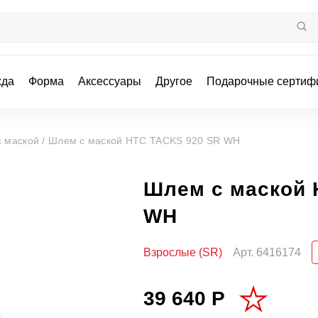
жда
Форма
Аксессуары
Другое
Подарочные сертиф
 маской /
Шлем с маской HTC TACKS 920 SR WH
Шлем с маской 
WH
Взрослые (SR)
Арт.
6416174
39 640 Р