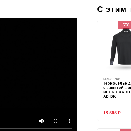
С этим
+ 558
Белье Верх
Термобелье 
с защитой ше
NECK GUARD 
AD BK
18 595 Р