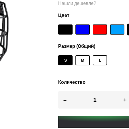
Нашли дешевле?
Цвет
Размер (Общий)
S
M
L
Количество
–
+