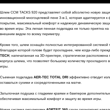
Шлем CCM TACKS 920 представляет собой абсолютно новую защ
инновационной многоцелевой пене 3-в-1, которая адаптируется к
покрытие, максимальный комфорт и надежную динамическую защи
во время игры. Эта легкая пенная подкладка не только приятна на
внешним видом по всему периметру.
Кроме того, шлем оснащён полностью интегрированной системой
благодаря которой голове будет прохладнее, чем когда-либо преж
TECH
, напечатанная на 3D-принтере, стратегически расположена
корпуса шлема, что позволяет большому количеству прохладного в
игры.
Съемная подкладка
AER-TEC TOTAL DRI
эффективно отводит изли
оставаться сухими и сосредоточенными на матче.
Затылочная подушка с гладкими краями и бампером дополнительн
обеспечивая максимальный комфорт и защиту во время игры.
Новая система регулировки
ADPTFIT 360
сзади гарантирует идеал