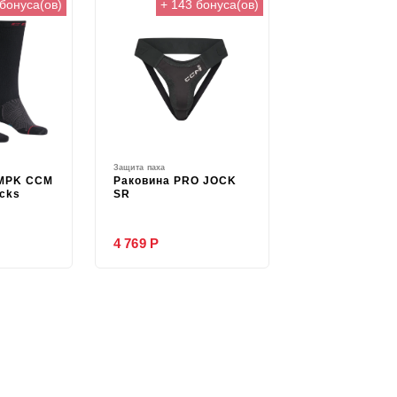
 бонуса(ов)
+ 143 бонуса(ов)
Защита паха
MPK CCM
Раковина PRO JOCK
cks
SR
4 769 Р