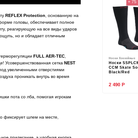
+ 75
иту
REFLEX
Protection
, основанную на
 форме головы, обеспечивает полное
ту, реагирующую на все виды ударов
 ощупь, но и обладает отличным
 терморегуляции
FULL AER-TEC
,
Носки Хоккейные
де! Усовершенствованная сетка
NEST
Носки SSPLC
CCM Skate So
 под увеличенными отверстиями
Black/Red
оздуха проникать внутрь во время
2 490 Р
шки пота со лба, помогая игрокам
о фиксирует шлем на месте,
ьное прилегание, а удобная кнопка