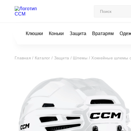
Клюшки
Коньки
Защита
Вратарям
Оде
Главная /
Каталог /
Защита /
Шлемы /
Хоккейные шлемы с