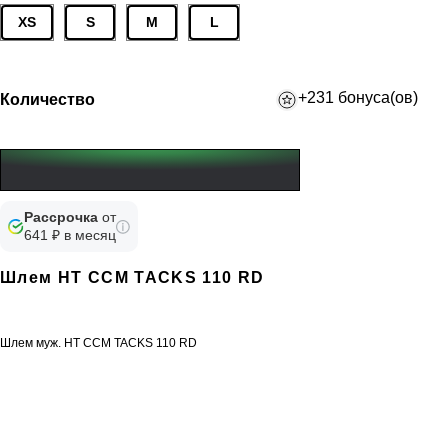
XS
S
M
L
+231 бонуса(ов)
Количество
Рассрочка
от
641 ₽ в месяц
Шлем HT CCM TACKS 110 RD
Шлем муж. HT CCM TACKS 110 RD