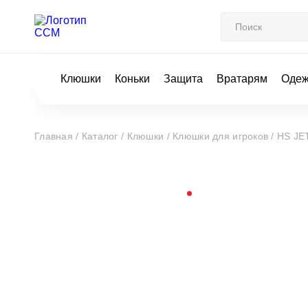
Клюшки
Коньки
Защита
Вратарям
Оде
Главная /
Каталог /
Клюшки /
Клюшки для игроков /
HS JE