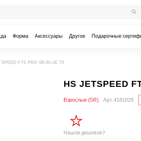
жда
Форма
Аксессуары
Другое
Подарочные сертиф
TSPEED FT5 PRO SR BLUE 70
HS JETSPEED FT
Взрослые (SR)
Арт.
4181029
Нашли дешевле?