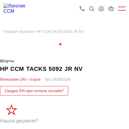
Главная /
Каталог /
HP CCM TACKS 5092 JR NV
Шорты
HP CCM TACKS 5092 JR NV
Юниорские (JR) - старое
Арт.
352803104
Скидка 5% при оплате онлайн*
Нашли дешевле?