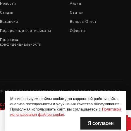
Новости
Акции
Скидки
Статьи
Вакансии
Вопрос-Ответ
Подарочные сертификаты
Оферта
Политика
конфиденциальности
© 2026 ООО "СПОРТКОНЦЕПТ". ВСЕ ПРАВА ЗАЩИЩЕНЫ
Мы используем файлы cookie для корректной работы сайта,
анализа посещаемости и улучшения качества обслуживания.
СЛУЖБА ПОДДЕРЖКИ:
8-800-775-72-05
Продолжая использовать сайт, вы соглашаетесь с
Политикой
ВРЕМЯ РАБОТЫ:
10:00 - 19:00 ЕЖЕДНЕВНО
использования файлов cookie
.
Я согласен
НЕТ В НАЛИЧИИ
НЕТ В НАЛИЧИИ
Нашли дешевле?