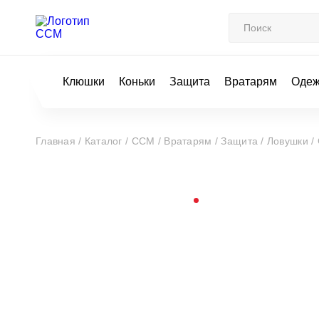
Клюшки
Коньки
Защита
Вратарям
Оде
Главная /
Каталог /
CCM /
Вратарям /
Защита /
Ловушки /