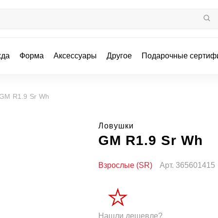
жда
Форма
Аксессуары
Другое
Подарочные сертиф
GM R1.9 Sr Wh
Ловушки
GM R1.9 Sr Wh
Взрослые (SR)
Арт.
365601415
Нашли дешевле?