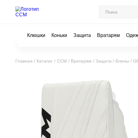
Клюшки
Коньки
Защита
Вратарям
Оде
Главная /
Каталог /
CCM /
Вратарям /
Защита /
Блины /
G