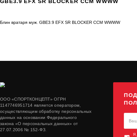
GBE3.9 EFX SR BLOCKER CCM WWWW
Блин вратаря муж. GBE3.9 EFX SR BLOCKER CCM WWWW
ПОД
ООО «СПОРТКОНЦЕПТ» ОГРН
ПОЛ
1147746951714 является оператором,
осуществляющим обработку персональных
данных на основании Федерального
закона «О персональных данных» от
27.07.2006 № 152-ФЗ.
Я 