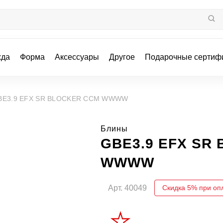
жда
Форма
Аксессуары
Другое
Подарочные сертиф
BE3.9 EFX SR BLOCKER CCM WWWW
Блины
GBE3.9 EFX SR
WWWW
Арт.
40049
Скидка 5% при оп