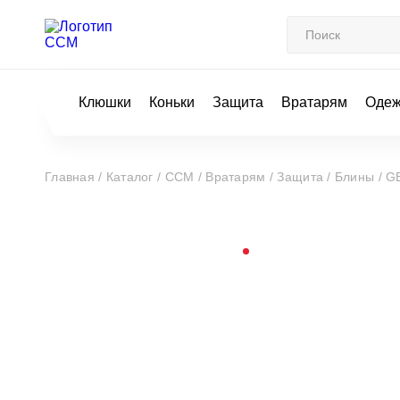
Клюшки
Коньки
Защита
Вратарям
Оде
Главная /
Каталог /
CCM /
Вратарям /
Защита /
Блины /
GB