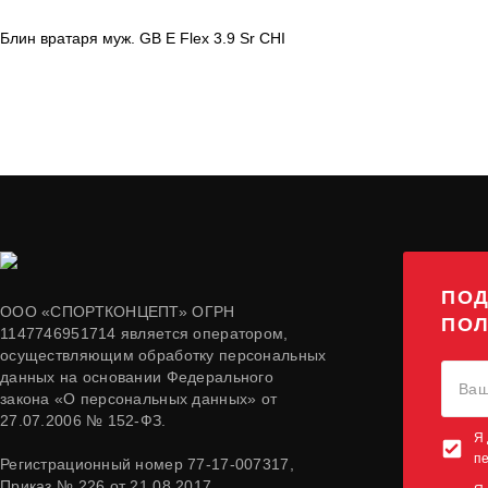
Блин вратаря муж. GB E Flex 3.9 Sr CHI
ПОД
ООО «СПОРТКОНЦЕПТ» ОГРН
ПОЛ
1147746951714 является оператором,
осуществляющим обработку персональных
данных на основании Федерального
закона «О персональных данных» от
27.07.2006 № 152-ФЗ.
Я 
п
Регистрационный номер 77-17-007317,
Приказ № 226 от 21.08.2017