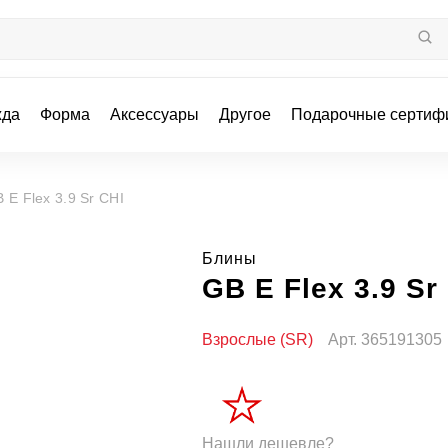
жда
Форма
Аксессуары
Другое
Подарочные сертиф
 E Flex 3.9 Sr CHI
Блины
GB E Flex 3.9 Sr
Взрослые (SR)
Арт.
365191305
Нашли дешевле?