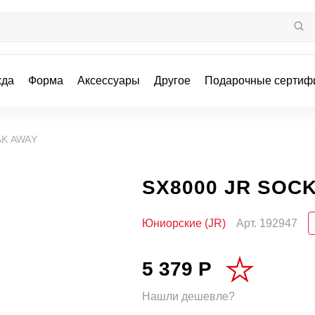
жда
Форма
Аксессуары
Другое
Подарочные сертиф
AK AWAY
SX8000 JR SOC
Юниорские (JR)
Арт.
192947
5 379 Р
Нашли дешевле?