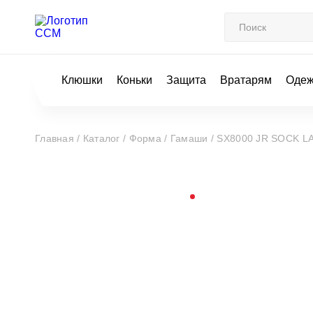
Клюшки
Коньки
Защита
Вратарям
Оде
Главная /
Каталог /
Форма /
Гамаши /
SX8000 JR SOCK L