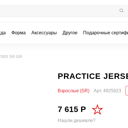
жда
Форма
Аксессуары
Другое
Подарочные сертиф
7000 SR GR
PRACTICE JERS
Взрослые (SR)
Арт.
4925923
7 615 Р
Нашли дешевле?