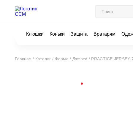
Клюшки
Коньки
Защита
Вратарям
Оде
Главная /
Каталог /
Форма /
Джерси /
PRACTICE JERSEY 