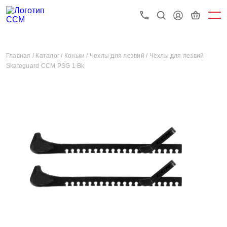
Главная /
Каталог /
Коньки /
Чехлы для лезвий /
Чехлы для лезвий
Skateguard CCM PSG 1 Bk