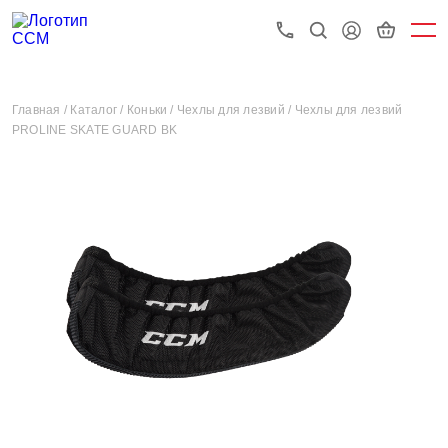
Главная /
Каталог /
Коньки /
Чехлы для лезвий /
Чехлы для лезвий
PROLINE SKATE GUARD BK