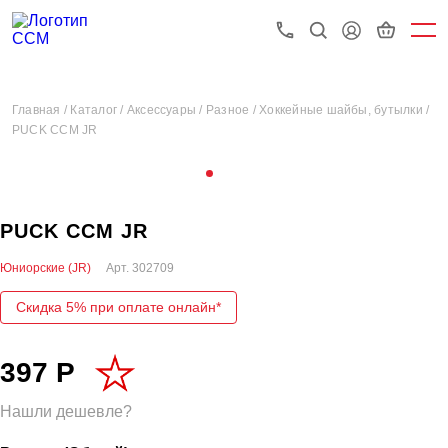
Главная /
Каталог /
Аксессуары /
Разное /
Хоккейные шайбы, бутылки /
PUCK CCM JR
PUCK CCM JR
Юниорские (JR)
Арт.
302709
Скидка 5% при оплате онлайн*
397 Р
Нашли дешевле?