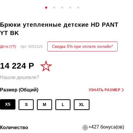
Брюки утепленные детские HD PANT
YT BK
Скидка 5% при оплате онлайн*
Дети (YT)
Арт.
5052125
14 224 Р
Нашли дешевле?
Размер (Общий)
УЗНАТЬ РАЗМЕР
XS
S
M
L
XL
+427 бонуса(ов)
Количество