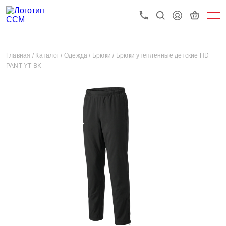
Главная /
Каталог /
Одежда /
Брюки /
Брюки утепленные детские HD
PANT YT BK