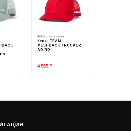
Бейсболки и кепки
E
Кепка TEAM
HBACK
MESHBACK TRUCKER
AD RD
EEN
4 565 Р
ИГАЦИЯ