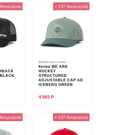
 бонуса(ов)
+ 137 бонуса(ов)
Бейсболки и кепки
E
Кепка WE ARE
HBACK
HOCKEY
 BLACK
STRUCTURED
ADJUSTABLE CAP AD
ICEBERG GREEN
4 565 Р
 бонуса(ов)
+ 137 бонуса(ов)