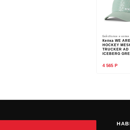
Бейсболки и кепки
Кепка WE AR
HOCKEY MES
TRUCKER AD
ICEBERG GR
4 565 Р
НАВ