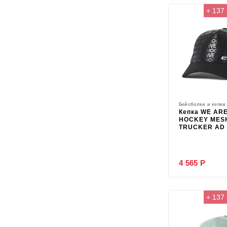
+ 137
Бейсболки и кепки
Кепка WE AR
HOCKEY MES
TRUCKER AD
4 565 Р
+ 137