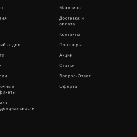
ог
Магазины
тия
Доставка и
оплата
Контакты
ый отдел
Партнеры
ти
Акции
и
Статьи
сии
Вопрос-Ответ
рочные
Оферта
фикаты
ика
денциальности