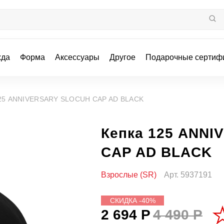
жда
Форма
Аксессуары
Другое
Подарочные сертиф
125 ANNIVERSARY SLOCUH CAP AD BLACK
Кепка 125 ANN
CAP AD BLACK
Взрослые (SR)
Арт.
5937191
СКИДКА -40%
2 694 Р
4 490 Р