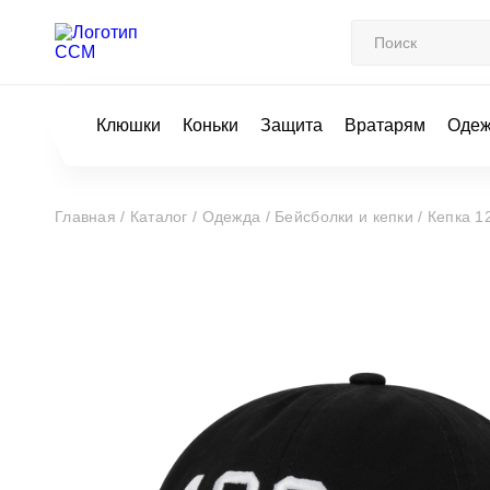
Клюшки
Коньки
Защита
Вратарям
Оде
Главная /
Каталог /
Одежда /
Бейсболки и кепки /
Кепка 