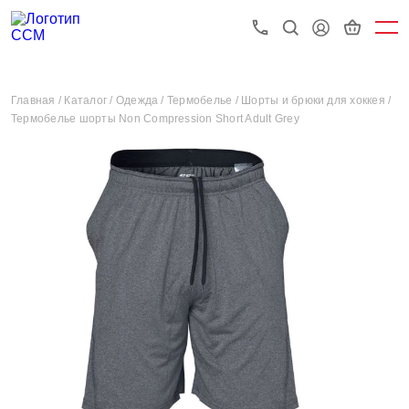
Главная /
Каталог /
Одежда /
Термобелье /
Шорты и брюки для хоккея /
Термобелье шорты Non Compression Short Adult Grey