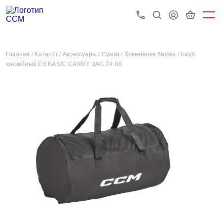
Главная /
Каталог /
Аксессуары /
Сумки /
Хоккейные баулы /
Баул
хоккейный EB BASIC CARRY BAG 24 BK