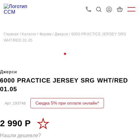
Главная /
Каталог /
Форма /
Джерси /
6000 PRACTICE JERSEY SRG
WHT/RED 01.05
Джерси
6000 PRACTICE JERSEY SRG WHT/RED
01.05
Скидка 5% при оплате онлайн*
Арт.
193748
2 990 Р
Нашли дешевле?