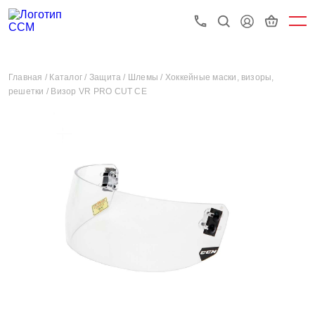
Главная /
Каталог /
Защита /
Шлемы /
Хоккейные маски, визоры,
решетки /
Визор VR PRO CUT CE