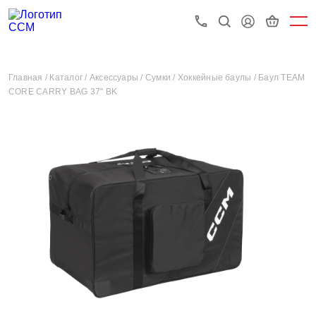
Главная /
Каталог /
Аксессуары /
Сумки /
Хоккейные баулы /
Баул TEAM
CORE CARRY BAG 37" BK