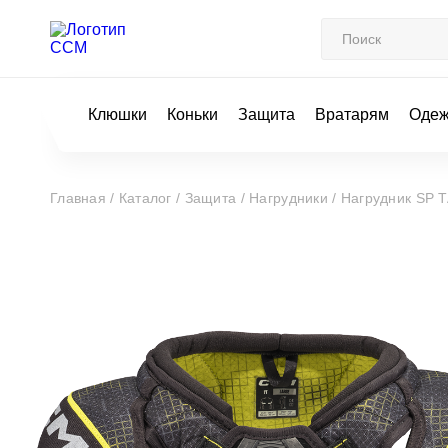
Клюшки
Коньки
Защита
Вратарям
Оде
Главная /
Каталог /
Защита /
Нагрудники /
Нагрудник SP 