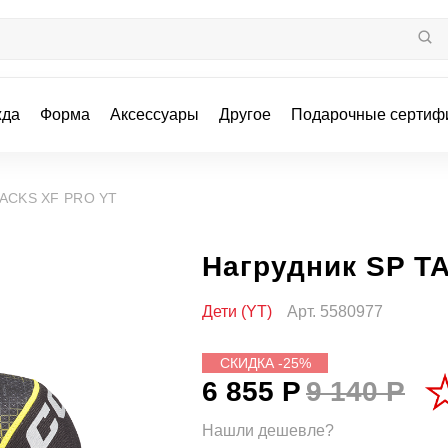
жда
Форма
Аксессуары
Другое
Подарочные сертиф
TACKS XF PRO YT
Нагрудник SP T
Дети (YT)
Арт.
5580977
СКИДКА -25%
6 855 Р
9 140 Р
Нашли дешевле?