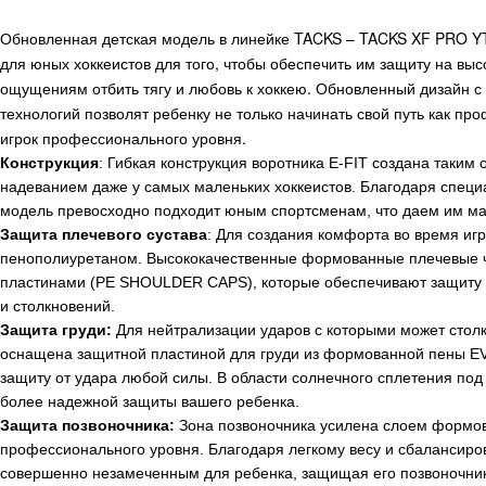
Обновленная детская модель в линейке
TACKS
–
TACKS
XF
PRO
Y
для юных хоккеистов для того, чтобы обеспечить им защиту на вы
ощущениям отбить тягу и любовь к хоккею. Обновленный дизайн 
технологий позволят ребенку не только начинать свой путь как про
игрок профессионального уровня.
Конструкция
: Гибкая конструкция воротника
E
-
FIT
создана таким о
надеванием даже у самых маленьких хоккеистов. Благодаря спец
модель превосходно подходит юным спортсменам, что даем им м
Защита плечевого сустава
: Для создания комфорта во время иг
пенополиуретаном. Высококачественные формованные плечевые 
пластинами (
PE
SHOULDER
CAPS
), которые обеспечивают защиту
и столкновений.
Защита груди:
Для нейтрализации ударов с которыми может столк
оснащена защитной пластиной для груди из формованной пены E
защиту от удара любой силы. В области солнечного сплетения по
более надежной защиты вашего ребенка.
Защита позвоночника:
Зона позвоночника усилена слоем формов
профессионального уровня. Благодаря легкому весу и сбалансиро
совершенно незамеченным для ребенка, защищая его позвоночник