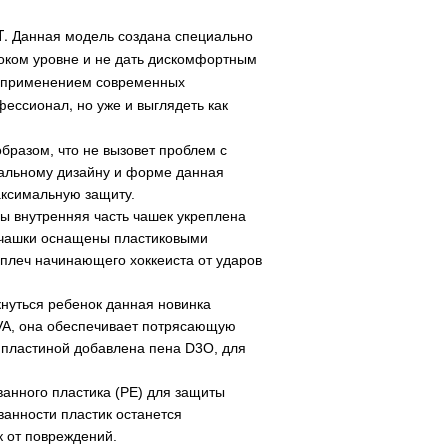
T
. Данная модель создана специально
соком уровне и не дать дискомфортным
с применением современных
фессионал, но уже и выглядеть как
бразом, что не вызовет проблем с
иальному дизайну и форме данная
аксимальную защиту.
ры внутренняя часть чашек укреплена
чашки оснащены пластиковыми
 плеч начинающего хоккеиста от ударов
нуться ребенок данная новинка
VA, она обеспечивает потрясающую
д пластиной добавлена пена
D
3
O
, для
анного пластика (PE) для защиты
ванности пластик останется
 от повреждений.