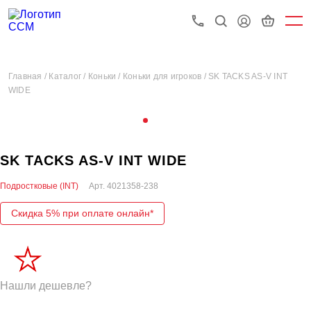
Главная /
Каталог /
Коньки /
Коньки для игроков /
SK TACKS AS-V INT
WIDE
SK TACKS AS-V INT WIDE
Подростковые (INT)
Арт.
4021358-238
Скидка 5% при оплате онлайн*
Нашли дешевле?