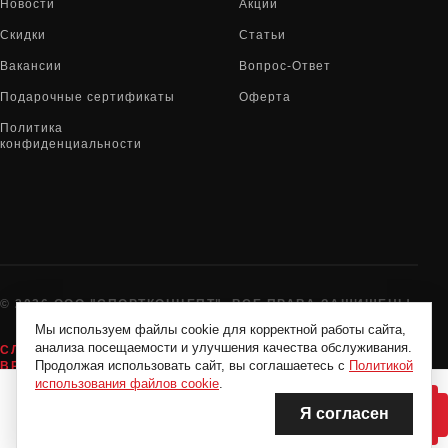
Новости
Акции
Скидки
Статьи
Вакансии
Вопрос-Ответ
Подарочные сертификаты
Оферта
Политика
конфиденциальности
© 2026 ООО "СПОРТКОНЦЕПТ". ВСЕ ПРАВА ЗАЩИЩЕНЫ
Мы используем файлы cookie для корректной работы сайта,
анализа посещаемости и улучшения качества обслуживания.
СЛУЖБА ПОДДЕРЖКИ:
8-800-775-72-05
Продолжая использовать сайт, вы соглашаетесь с
Политикой
ВРЕМЯ РАБОТЫ:
10:00 - 19:00 ЕЖЕДНЕВНО
использования файлов cookie
.
Я согласен
НЕТ В НАЛИЧИИ
НЕТ В НАЛИЧИИ
Нашли дешевле?