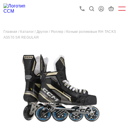
Главная /
Каталог /
Другое /
Роллер /
Коньки роликовые RH TACKS
AS570 SR REGULAR