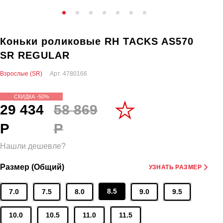
Коньки роликовые RH TACKS AS570
SR REGULAR
Взрослые (SR)
Арт.
4780166
СКИДКА -50%
29 434
58 869
Р
Р
Нашли дешевле?
Размер (Общий)
УЗНАТЬ РАЗМЕР
8.5
7.0
7.5
8.0
9.0
9.5
10.0
10.5
11.0
11.5