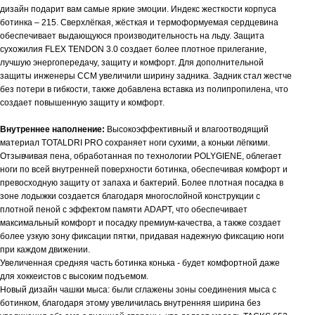
дизайн подарит вам самые яркие эмоции. Индекс жесткости корпуса
ботинка – 215. Сверхлёгкая, жёсткая и термоформуемая сердцевина
обеспечивает выдающуюся производительность на льду. Защита
сухожилия FLEX TENDON 3.0 создает более плотное прилегание,
лучшую энергопередачу, защиту и комфорт. Для дополнительной
защиты инженеры CCM увеличили ширину задника. Задник стал жестче
без потери в гибкости, также добавлена вставка из полипропилена, что
создает повышенную защиту и комфорт.
Внутреннее наполнение:
Высокоэффективный и влагоотводящий
материал TOTALDRI PRO сохраняет ноги сухими, а коньки лёгкими.
Отзывчивая пена, обработанная по технологии POLYGIENE, облегает
ноги по всей внутренней поверхности ботинка, обеспечивая комфорт и
превосходную защиту от запаха и бактерий. Более плотная посадка в
зоне лодыжки создается благодаря многослойной конструкции с
плотной пеной с эффектом памяти ADАPT, что обеспечивает
максимальный комфорт и посадку премиум-качества, а также создает
более узкую зону фиксации пятки, придавая надежную фиксацию ноги
при каждом движении.
Увеличенная средняя часть ботинка конька - будет комфортной даже
для хоккеистов с высоким подъемом.
Новый дизайн чашки мыса: были сглажены зоны соединения мыса с
ботинком, благодаря этому увеличилась внутренняя ширина без