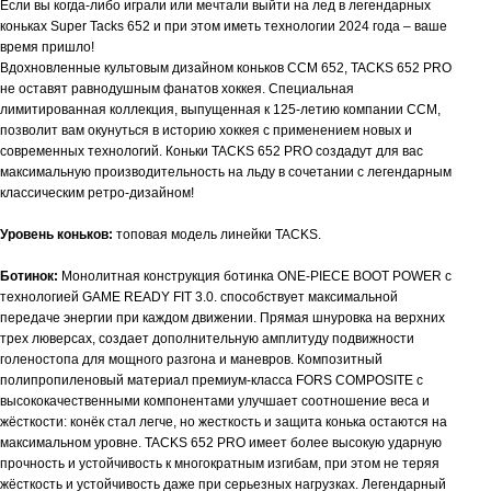
Если вы когда-либо играли или мечтали выйти на лед в легендарных
коньках Super Tacks 652 и при этом иметь технологии 2024 года – ваше
время пришло!
Вдохновленные культовым дизайном коньков CCM 652, TACKS 652 PRO
не оставят равнодушным фанатов хоккея. Специальная
лимитированная коллекция, выпущенная к 125-летию компании CCM,
позволит вам окунуться в историю хоккея с применением новых и
современных технологий. Коньки TACKS 652 PRO создадут для вас
максимальную производительность на льду в сочетании с легендарным
классическим ретро-дизайном!
Уровень коньков:
топовая модель линейки
TACKS
.
Ботинок:
Монолитная конструкция ботинка ONE-PIECE BOOT POWER с
технологией GAME READY FIT 3.0. способствует максимальной
передаче энергии при каждом движении. Прямая шнуровка на верхних
трех люверсах, создает дополнительную амплитуду подвижности
голеностопа для мощного разгона и маневров. Композитный
полипропиленовый материал премиум-класса FORS COMPOSITE с
высококачественными компонентами улучшает соотношение веса и
жёсткости: конёк стал легче, но жесткость и защита конька остаются на
максимальном уровне. TACKS 652 PRO имеет более высокую ударную
прочность и устойчивость к многократным изгибам, при этом не теряя
жёсткость и устойчивость даже при серьезных нагрузках. Легендарный