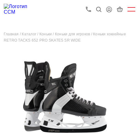
Главная /
Каталог /
Коньки /
Коньки для игроков /
Коньки хоккейные
RETRO TACKS 652 PRO SKATES SR WIDE