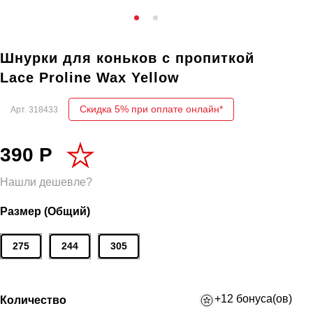
Шнурки для коньков с пропиткой
Lace Proline Wax Yellow
Скидка 5% при оплате онлайн*
Арт.
318433
390 Р
Нашли дешевле?
Размер (Общий)
275
244
305
+12 бонуса(ов)
Количество