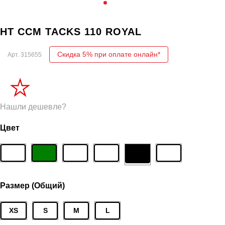
HT CCM TACKS 110 ROYAL
Скидка 5% при оплате онлайн*
Арт.
315655
Нашли дешевле?
Цвет
Размер (Общий)
XS
S
M
L